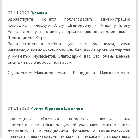
02.11.2020
Гульшан
Здравствуйте. Хочется поблагодарить администрацию
колледжа, Пилецкую Ольгу Дмитриевну и Мишину Елену
Александровну за отличную организацию творческой школы
"Новые имена Югры".
Ваша слаженная работа дала нам, участникам, такую
уникальную возможность получить бесценные уроки мастерства
у именитых музыкантов. Благодарим вас. Это очень ценный
опыт для нас. Здоровья вам всем.
С уважением, Максимова Гульшан Рашидовна, г. Нижневартовск
01.11.2020
Ирина Юрьевна Шишкина
Прошедшая «Осенняя творческая школа» стала
знаменательным событием для еë участников. Мастер-классы
проходили в дистанционном формате с замечательными
Натальей Вячеславовной Гринес и Евгением Семеновичем