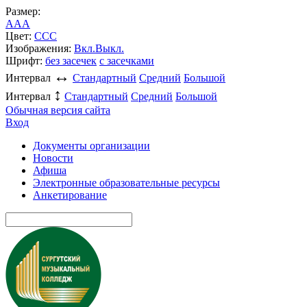
Размер:
A
A
A
Цвет:
C
C
C
Изображения:
Вкл.
Выкл.
Шрифт:
без засечек
с засечками
↔
Интервал
Стандартный
Средний
Большой
↕
Интервал
Стандартный
Средний
Большой
Обычная версия сайта
Вход
Документы организации
Новости
Афиша
Электронные образовательные ресурсы
Анкетирование