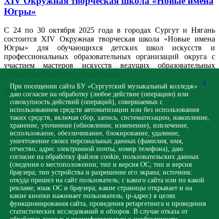
XIV Окружная творческая школа «Новые имена
Югры»
С 24 по 30 октября 2025 года в городах Сургут и Нягань
состоится XIV Окружная творческая школа «Новые имена
Югры» для обучающихся детских школ искусств и
профессиональных образовательных организаций округа с
участием мастеров искусств ведущих образовательных
организаций высшего образования.
x
При посещении сайта БУ «Сургутский музыкальный колледж»
Подробнее
даю согласие на обработку (любое действие (операцию) или
‹
1
2
3
4
5
›
совокупность действий (операций), совершаемых с
использованием средств автоматизации или без использования
Сведения об образовательной организации
таких средств, включая сбор, запись, систематизацию, накопление,
хранение, уточнение (обновление, изменение), извлечение,
Цифровая образовательная среда
использование, обезличивание, блокирование, удаление,
уничтожение своих персональных данных (фамилия, имя,
отчество, адрес электронной почты, номер телефона), даю
Абитуриенту
согласие на обработку файлов cookie, пользовательских данных
(сведения о местоположении; тип и версия ОС; тип и версия
Музыка как стиль жизни
браузера; тип устройства и разрешение его экрана; источник:
откуда пришел на сайт пользователь; с какого сайта или по какой
Противодействие коррупции
рекламе; язык ОС и браузера; какие страницы открывает и на
какие кнопки нажимает пользователь; ip-адрес) в целях
© 2026 БУ "Сургутский музыкальный колледж"
функционирования сайта, проведения ретаргетинга и проведения
г. Сургут, ул. Энтузиастов 28
статистических исследований и обзоров. В случае отказа от