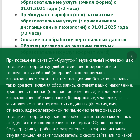
образовательные услуги (очная форма) с
01.01.2021 года (72 часа)
Прейскурант тарифов (цен) на платные
образовательные услуги (с применением
дистанционных технологий) с 01.01.2023 года
(72 часа)
Согласие на обработку персональных данных
Образец договора на оказание платных
образовательных услуг (формат word)
x
Бланк удостоверения о повышении
При посещении сайта БУ «Сургутский музыкальный колледж» даю
квалификации
согласие на обработку (любое действие (операцию) или
совокупность действий (операций), совершаемых с
использованием средств автоматизации или без использования
таких средств, включая сбор, запись, систематизацию, накопление,
хранение, уточнение (обновление, изменение), извлечение,
использование, обезличивание, блокирование, удаление,
СВЕДЕНИЯ ОБ ОБРАЗОВАТЕЛЬНОЙ ОРГАНИЗАЦИИ
уничтожение своих персональных данных (фамилия, имя,
ЦИФРОВАЯ ОБРАЗОВАТЕЛЬНАЯ СРЕДА
отчество, адрес электронной почты, номер телефона), даю
согласие на обработку файлов cookie, пользовательских данных
АБИТУРИЕНТУ
(сведения о местоположении; тип и версия ОС; тип и версия
браузера; тип устройства и разрешение его экрана; источник:
МУЗЫКА КАК СТИЛЬ ЖИЗНИ
откуда пришел на сайт пользователь; с какого сайта или по какой