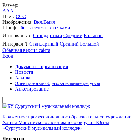
Размер:
A
A
A
Цвет:
C
C
C
Изображения:
Вкл.
Выкл.
Шрифт:
без засечек
с засечками
↔
Интервал
Стандартный
Средний
Большой
↕
Интервал
Стандартный
Средний
Большой
Обычная версия сайта
Вход
Документы организации
Новости
Афиша
Электронные образовательные ресурсы
Анкетирование
Бюджетное профессиональное образовательное учреждение
Ханты-Мансийского автономного округа - Югры
«Сургутский музыкальный колледж»
Директор