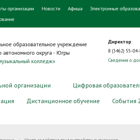
ты организации
Новости
Афиша
Электронные образова
ование
Директор
ьное образовательное учреждение
8 (3462) 55-04
 автономного округа - Югры
Сведения о до
 музыкальный колледж»
ьной организации
Цифровая образовател
тация
Дистанционное обучение
События 
ра и органы управления
онный кабинет
ответ. Задать вопрос
аватели-ветераны
ррупционная экспертиза
Документы
Электронные образователь
График работы приёмной ко
Преподаватели-выпускники
Методические материалы