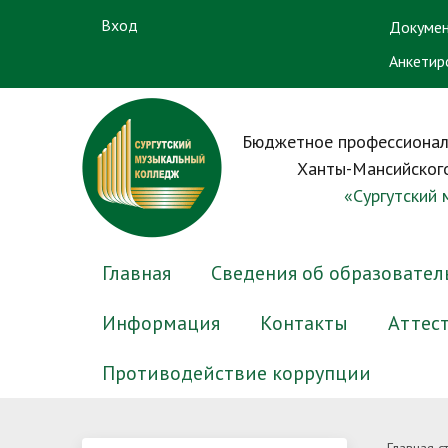
Вход
Докумен
Анкетир
Бюджетное профессионал
Ханты-Мансийского
«Сургутский
Главная
Сведения об образовател
Информация
Контакты
Аттес
Противодействие коррупции
Основные сведения
Электронный журнал успеваемости
Новости приемной комиссии
Преподаватели
Нормативные правовые и иные
Структу
Электр
Вопрос-
Препод
Антико