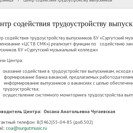
траница
›
Центр содействия трудоустройству выпускников
вательной организацией
авателя
ресурсы
а приёма
ники
Образовательные стандарт
Условия приема на обучение
Студенты
требования
договорам на оказание пла
нтр содействия трудоустройству выпус
ия по противодействию
образовательных услуг
Обратная связь для сообще
ация питания в
Стипендии и меры поддерж
р содействия трудоустройству выпускников БУ «Сургутский м
ции
фактах коррупции
менование «ЦСТВ СМК») реализует функции по содействию заня
вательной организации
обучающихся
ности проведения
Список документов для
скников БУ «Сургутский музыкальный колледж»
тельных испытаний для
поступления
ачи Центра:
ов и лиц с ОВЗ
ные места для приема
Международное сотруднич
оказание содействия в трудоустройстве выпускникам, исходя
ода) обучающихся
аты вступительных
Информация о зачислении
формирование банка вакансий, предлагаемых работодателями
информирование выпускников о вакансиях с целью обеспечен
ний
ты
трудоустройства;
осуществление системного мониторинга трудоустройства вып
оводитель Центра: Оксана Анатольевна Чугаевская
актный телефон: 8(3462)55-04-85 (доб.502)
il:
coa@surgutmusic.ru