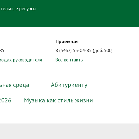
тельные ресурсы
Приемная
-85
8 (3462) 55-04-85 (доб. 500)
ходах руководителя
Все контакты
ьная среда
Абитуриенту
2026
Музыка как стиль жизни
ные
миссии
Образование
Электронный методический
Нормативные документы
Сотрудники
Формы документов, связанных с