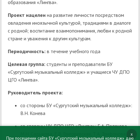
образования «Лингва».
Проект нацелен
на развитие личности посредством
овладения иноязычной культурой, традициями в диалоге
с родной; воспитание взаимопонимания, любви к родной
стране и уважения к другим культурам.
Периодичность:
в течение учебного года
Целевая группа:
студенты и преподаватели БУ
«Сургутский музыкальный колледж» и учащиеся ЧУ ДПО
ЦГО «Лингва».
Руководитель проекта:
со стороны БУ «Сургутский музыкальный колледж»:
В.Н. Конева
со стороны ЧУ ДПО ЦГО «Лингва»: Е.А. Полякова,
М.Н. Садыкова, Е.В. Григоревская, Т.А. Трифонова,
x
При посещении сайта БУ «Сургутский музыкальный колледж» даю