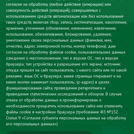
Г.В. Пайдулова, Е.Н.Паташова
согласие на обработку (любое действие (операцию) или
совокупность действий (операций), совершаемых с
использованием средств автоматизации или без использования
таких средств, включая сбор, запись, систематизацию, накопление,
хранение, уточнение (обновление, изменение), извлечение,
использование, обезличивание, блокирование, удаление,
СВЕДЕНИЯ ОБ ОБРАЗОВАТЕЛЬНОЙ ОРГАНИЗАЦИИ
уничтожение своих персональных данных (фамилия, имя,
ЦИФРОВАЯ ОБРАЗОВАТЕЛЬНАЯ СРЕДА
отчество, адрес электронной почты, номер телефона), даю
согласие на обработку файлов cookie, пользовательских данных
АБИТУРИЕНТУ
(сведения о местоположении; тип и версия ОС; тип и версия
браузера; тип устройства и разрешение его экрана; источник:
МУЗЫКА КАК СТИЛЬ ЖИЗНИ
откуда пришел на сайт пользователь; с какого сайта или по какой
рекламе; язык ОС и браузера; какие страницы открывает и на
ПРОТИВОДЕЙСТВИЕ КОРРУПЦИИ
какие кнопки нажимает пользователь; ip-адрес) в целях
© 2026 БУ "Сургутский музыкальный колледж"
функционирования сайта, проведения ретаргетинга и
проведения статистических исследований и обзоров. В случае
отказа от обработки данных я проинформирован о
г. Сургут, ул. Энтузиастов 28
необходимости прекратить использование сайта или отключить
файлы cookie в настройках браузера
(требование ФЗ №152.
Работает на
1С-Битрикс: Управление Сайтом
. На готовом
Статья 9 «Согласие субъекта персональных данных на обработку
решении
Сайт школы
. Внедрение и адаптация -
Студия
его персональных данных»)
«МАЙ», г. Сургут