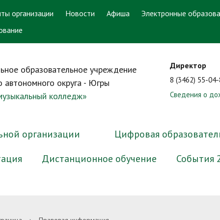
ты организации
Новости
Афиша
Электронные образова
ование
Директор
ьное образовательное учреждение
8 (3462) 55-04
 автономного округа - Югры
Сведения о до
 музыкальный колледж»
ьной организации
Цифровая образовател
тация
Дистанционное обучение
События 
ра и органы управления
онный кабинет
ответ. Задать вопрос
аватели-ветераны
ррупционная экспертиза
Документы
Электронные образователь
График работы приёмной ко
Преподаватели-выпускники
Методические материалы