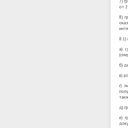
7) 
от 2
8) 
ока
инте
8.1)
а) с
(сме
б) д
в) р
г) 
полу
такж
д) г
е) 
доку