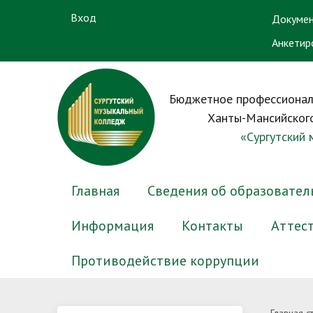
Вход
Докумен
Анкетир
Бюджетное профессионал
Ханты-Мансийского
«Сургутский
Главная
Сведения об образовател
Информация
Контакты
Аттес
Противодействие коррупции
Основные сведения
Электронный журнал успеваемости
Новости приемной комиссии
Преподаватели
Нормативные правовые и иные
Структу
Электр
Вопрос-
Препод
Антико