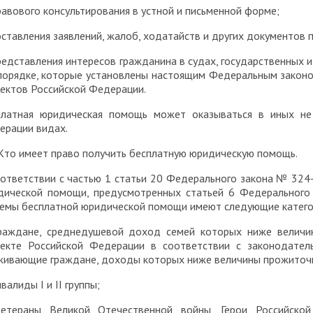
равового консультирования в устной и письменной форме;
оставления заявлений, жалоб, ходатайств и других документов 
редставления интересов гражданина в судах, государственных и
 порядке, которые установлены настоящим Федеральным законо
ектов Российской Федерации.
платная юридическая помощь может оказываться в иных не
ерации видах.
 Кто имеет право получить бесплатную юридическую помощь.
оответствии с частью 1 статьи 20 Федерального закона № 324
дической помощи, предусмотренных статьей 6 Федерального
темы бесплатной юридической помощи имеют следующие катего
граждане, среднедушевой доход семей которых ниже величи
ъекте Российской Федерации в соответствии с законодател
живающие граждане, доходы которых ниже величины прожиточн
нвалиды I и II группы;
ветераны Великой Отечественной войны, Герои Российской