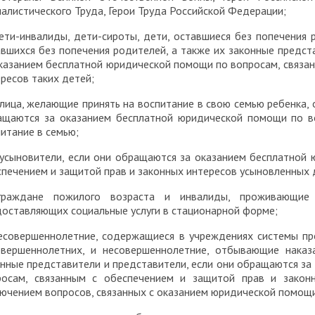
алистического Труда, Герои Труда Российской Федерации;
ети-инвалиды, дети-сироты, дети, оставшиеся без попечения 
вшихся без попечения родителей, а также их законные предст
казанием бесплатной юридической помощи по вопросам, связан
ресов таких детей;
 лица, желающие принять на воспитание в свою семью ребенка, 
ащаются за оказанием бесплатной юридической помощи по во
итание в семью;
) усыновители, если они обращаются за оказанием бесплатной
печением и защитой прав и законных интересов усыновленных 
граждане пожилого возраста и инвалиды, проживающие в
оставляющих социальные услуги в стационарной форме;
несовершеннолетние, содержащиеся в учреждениях системы п
овершеннолетних, и несовершеннолетние, отбывающие наказ
онные представители и представители, если они обращаются з
росам, связанным с обеспечением и защитой прав и законн
ючением вопросов, связанных с оказанием юридической помощи