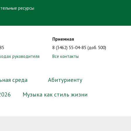
тельные ресурсы
Приемная
-85
8 (3462) 55-04-85 (доб. 500)
ходах руководителя
Все контакты
ьная среда
Абитуриенту
2026
Музыка как стиль жизни
ные
миссии
Образование
Электронный методический
Нормативные документы
Сотрудники
Формы документов, связанных с