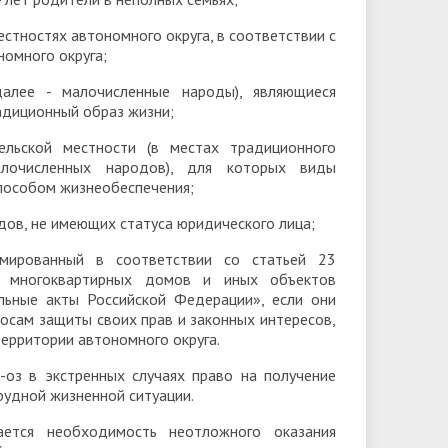
стностях автономного округа, в соответствии с
омного округа;
алее - малочисленные народы), являющиеся
адиционный образ жизни;
льской местности (в местах традиционного
алочисленных народов), для которых виды
пособом жизнеобеспечения;
ов, не имеющих статуса юридического лица;
рмированный в соответствии со статьей 23
е многоквартирных домов и иных объектов
льные акты Российской Федерации», если они
осам защиты своих прав и законных интересов,
территории автономного округа.
-оз в экстренных случаях право на получение
рудной жизненной ситуации.
ется необходимость неотложного оказания