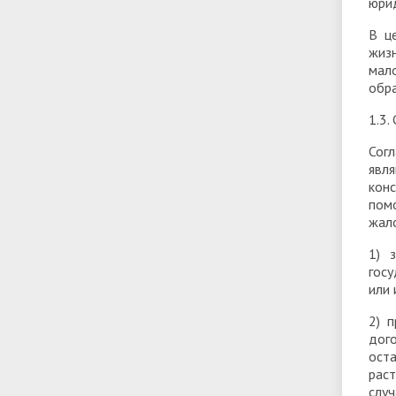
юри
В ц
жиз
мал
обра
1.3.
Сог
явл
кон
пом
жало
1) 
госу
или 
2) 
дог
ост
рас
слу