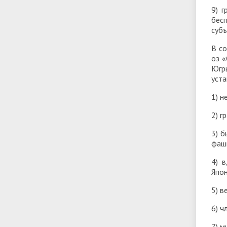
9) 
бес
субъ
В со
оз 
Югр
уст
1) н
2) г
3) б
фаш
4) 
Япо
5) в
6) ч
7) м