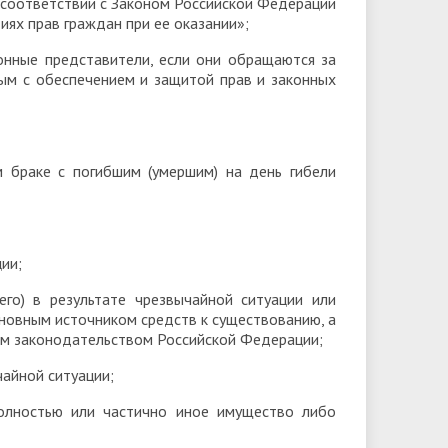
 соответствии с Законом Российской Федерации
иях прав граждан при ее оказании»;
онные представители, если они обращаются за
ым с обеспечением и защитой прав и законных
ном браке с погибшим (умершим) на день гибели
ии;
его) в результате чрезвычайной ситуации или
сновным источником средств к существованию, а
ом законодательством Российской Федерации;
чайной ситуации;
олностью или частично иное имущество либо