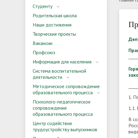
Главная с
Студенту
акты в сфере противодействия
образо
препод
Вступительные испытания
Директора
Правил
Выпуск
Родительская школа
коррупции
Пр
Наши достижения
Сведения о доходах, расходах, об
Комисс
Творческие проекты
Материально-техническое
Организ
Деп
имуществе и обязательствах
корруп
Вакансии
обеспечение и оснащенность
образо
Количество мест для приема по
имущественного характера
Особен
Пра
Профсоюз
образовательного процесса.
____
каждой специальности в 2026
вступи
Информация для населения
Доступная среда
году
инвалид
Гор
Вакант
Система воспитательной
зак
деятельности
Информация об общежитии для
(перев
Результ
____
Методическое сопровождение
иногородних поступающих
испыта
Обращения граждан
Контак
образовательного процесса
1. П
Психолого-педагогическое
сопровождение
1.1.
образовательного процесса
В с
Центр содействия
Рос
трудоустройству выпускников
вид