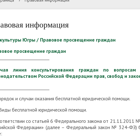
траница
›
Правовая информация
вательной организацией
авателя
ресурсы
а приёма
ники
Образовательные стандарт
Условия приема на обучение
Студенты
требования
договорам на оказание пла
авовая информация
ия по противодействию
образовательных услуг
Обратная связь для сообще
ация питания в
Стипендии и меры поддерж
культуры Югры / Правовое просвещение граждан
ции
фактах коррупции
вательной организации
обучающихся
ности проведения
Список документов для
вовое просвещение граждан
_______________________
тельных испытаний для
поступления
ов и лиц с ОВЗ
ячая линия консультирования граждан по вопросам
ные места для приема
Международное сотруднич
онодательством Российской Федерации прав, свобод и зако
ода) обучающихся
аты вступительных
Информация о зачислении
_______________________
ний
ты
орядок и случаи оказания бесплатной юридической помощи.
 Виды бесплатной юридической помощи.
оответствии со статьей 6 Федерального закона от 21.11.2011
сийской Федерации» (далее – Федеральный закон № 324-ФЗ) 
е: