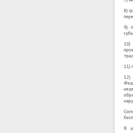
8) г
пере
9) 
суб
10)
про
тра
11) 
12)
Фед
нед
обр
нару
Сог
бесп
В ц