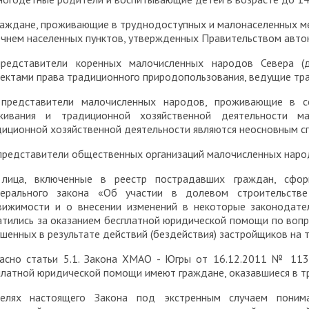
раждане, проживающие в труднодоступных и малонаселенных ме
чнем населенных пунктов, утвержденных Правительством автон
представители коренных малочисленных народов Севера (д
ъектами права традиционного природопользования, ведущие тр
 представители малочисленных народов, проживающие в се
живания и традиционной хозяйственной деятельности м
диционной хозяйственной деятельности являются неосновным с
представители общественных организаций малочисленных народ
 лица, включенные в реестр пострадавших граждан, сфо
ерального закона «Об участии в долевом строительств
вижимости и о внесении изменений в некоторые законодате
атились за оказанием бесплатной юридической помощи по вопр
шенных в результате действий (бездействия) застройщиков на 
ласно статьи 5.1. Закона ХМАО - Югры от 16.12.2011 № 113
латной юридической помощи имеют граждане, оказавшиеся в т
елях настоящего Закона под экстренным случаем понима