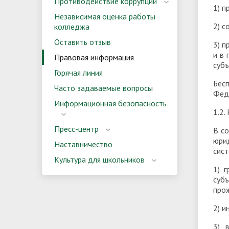
Противодействие коррупции
1) п
Независимая оценка работы
2) с
колледжа
Оставить отзыв
3) п
и в
Правовая информация
субъ
Горячая линия
Бес
Часто задаваемые вопросы
Фед
Информационная безопасность
1.2.
Пресс-центр
В с
юри
Наставничество
сис
Культура для школьников
1) 
суб
про
2) и
3) 