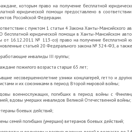
граждане, которым право на получение бесплатной юридичес
платной юридической помощи предоставлено в соответствии
ектов Российской Федерации.
ответствии с пунктом 1 статьи 4 Закона Ханты-Мансийского а
«О бесплатной юридической помощи в Ханты-Мансийском авто
ы от 16.12.2011 № 113-оз) право на получение бесплатной 
ановленные статьей 20 Федерального закона № 324-ФЗ, а такж
еработающие инвалиды III группы;
раждане пожилого возраста старше 65 лет;
ывшие несовершеннолетние узники концлагерей, гетто и други
истами и их союзниками в период Второй мировой войны;
вдовы военнослужащих, погибших в период войны с Финлянд
нией, вдовы умерших инвалидов Великой Отечественной войны;
етераны боевых действий;
лены семей погибших (умерших) ветеранов боевых действий;
ногодетные родители и воспитывающие детей в возрасте до 14