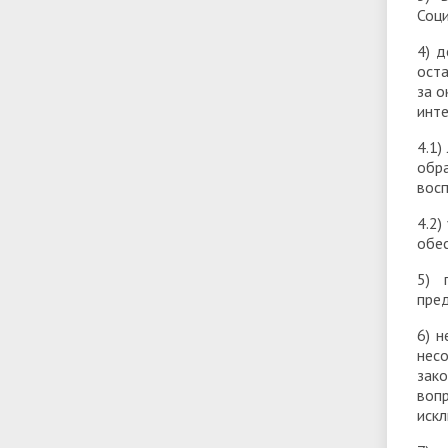
Соци
4) д
оста
за о
инте
4.1)
обр
восп
4.2
обес
5) 
пред
6) 
нес
зак
воп
искл