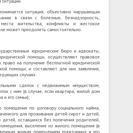
 ситуации.
понимается ситуация, объективно нарушающая
ванию в связи с болезнью, безнадзорность,
о места жительства, конфликты и жестокое
н не может преодолеть самостоятельно.
сударственные юридические бюро и адвокаты,
юридической помощи, осуществляют правовое
х право на получение бесплатной юридической
кой помощи, и составляют для них заявления,
ледующих случаях:
ительными сделок с недвижимым имуществом,
лок с ним (в случае, если квартира, жилой дом
 и его семьи);
о помещения по договору социального найма,
аченного для проживания детей-сирот и детей,
и детей, оставшихся без попечения родителей,
помещения, выселение из жилого помещения (в
ственным жилым помещением гражданина и его