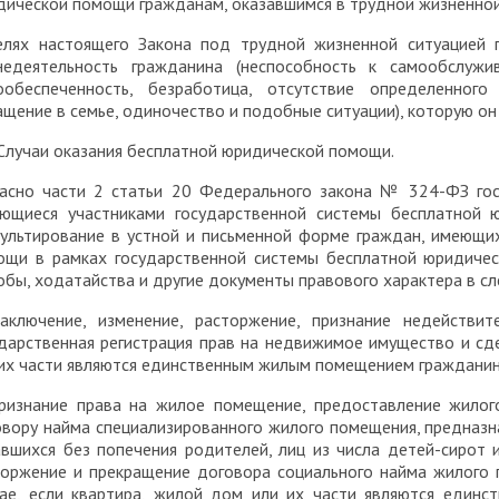
дической помощи гражданам, оказавшимся в трудной жизненной
елях настоящего Закона под трудной жизненной ситуацией 
недеятельность гражданина (неспособность к самообслужи
ообеспеченность, безработица, отсутствие определенног
щение в семье, одиночество и подобные ситуации), которую о
 Случаи оказания бесплатной юридической помощи.
ласно части 2 статьи 20 Федерального закона № 324-ФЗ го
яющиеся участниками государственной системы бесплатной 
сультирование в устной и письменной форме граждан, имеющи
ощи в рамках государственной системы бесплатной юридичес
бы, ходатайства и другие документы правового характера в с
заключение, изменение, расторжение, признание недейств
дарственная регистрация прав на недвижимое имущество и сде
их части являются единственным жилым помещением гражданина
признание права на жилое помещение, предоставление жилог
овору найма специализированного жилого помещения, предназн
авшихся без попечения родителей, лиц из числа детей-сирот 
торжение и прекращение договора социального найма жилого 
чае, если квартира, жилой дом или их части являются един