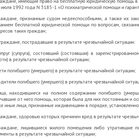
граждане, имеющие право на бесплатную юридическую помощь в
 июля 1992 года N 3185-1 «О психиатрической помощи и гарант
граждане, признанные судом недееспособными, а также их зак
занием бесплатной юридической помощи по вопросам, связанн
ресов таких граждан;
 граждане, пострадавшие в результате чрезвычайной ситуации:
упруг (супруга), состоявший (состоявшая) в зарегистрирован
рти) в результате чрезвычайной ситуации;
ети погибшего (умершего) в результате чрезвычайной ситуации;
одители погибшего (умершего) в результате чрезвычайной ситуац
лица, находившиеся на полном содержании погибшего (умерш
чавшие от него помощь, которая была для них постоянным и о
е иные лица, признанные иждивенцами в порядке, установленн
раждане, здоровью которых причинен вред в результате чрезвы
граждане, лишившиеся жилого помещения либо утратившие п
менты в результате чрезвычайной ситуации;