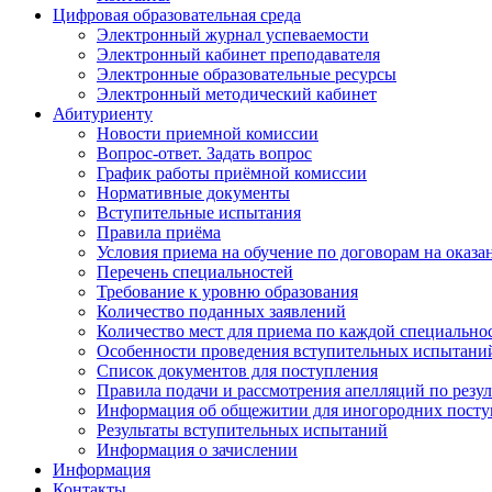
Цифровая образовательная среда
Электронный журнал успеваемости
Электронный кабинет преподавателя
Электронные образовательные ресурсы
Электронный методический кабинет
Абитуриенту
Новости приемной комиссии
Вопрос-ответ. Задать вопрос
График работы приёмной комиссии
Нормативные документы
Вступительные испытания
Правила приёма
Условия приема на обучение по договорам на оказа
Перечень специальностей
Требование к уровню образования
Количество поданных заявлений
Количество мест для приема по каждой специальнос
Особенности проведения вступительных испытаний
Список документов для поступления
Правила подачи и рассмотрения апелляций по резу
Информация об общежитии для иногородних пост
Результаты вступительных испытаний
Информация о зачислении
Информация
Контакты