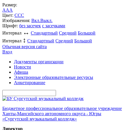
Размер:
A
A
A
Цвет:
C
C
C
Изображения:
Вкл.
Выкл.
Шрифт:
без засечек
с засечками
↔
Интервал
Стандартный
Средний
Большой
↕
Интервал
Стандартный
Средний
Большой
Обычная версия сайта
Вход
Документы организации
Новости
Афиша
Электронные образовательные ресурсы
Анкетирование
Бюджетное профессиональное образовательное учреждение
Ханты-Мансийского автономного округа - Югры
«Сургутский музыкальный колледж»
Директор