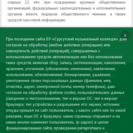
старше 12 лет, при поддержке крупных общественных
организаций, федеральных законодательных и исполнительных
органов власти, лидеров общественного мнения, а также
средств массовой информации.
Подробнее
x
При посещении сайта БУ «Сургутский музыкальный колледж» даю
‹
›
1
2
3
4
5
согласие на обработку (любое действие (операцию) или
совокупность действий (операций), совершаемых с
использованием средств автоматизации или без использования
таких средств, включая сбор, запись, систематизацию, накопление,
хранение, уточнение (обновление, изменение), извлечение,
использование, обезличивание, блокирование, удаление,
СВЕДЕНИЯ ОБ ОБРАЗОВАТЕЛЬНОЙ ОРГАНИЗАЦИИ
уничтожение своих персональных данных (фамилия, имя,
ЦИФРОВАЯ ОБРАЗОВАТЕЛЬНАЯ СРЕДА
отчество, адрес электронной почты, номер телефона), даю
согласие на обработку файлов cookie, пользовательских данных
АБИТУРИЕНТУ
(сведения о местоположении; тип и версия ОС; тип и версия
браузера; тип устройства и разрешение его экрана; источник:
МУЗЫКА КАК СТИЛЬ ЖИЗНИ
откуда пришел на сайт пользователь; с какого сайта или по какой
рекламе; язык ОС и браузера; какие страницы открывает и на
ПРОТИВОДЕЙСТВИЕ КОРРУПЦИИ
какие кнопки нажимает пользователь; ip-адрес) в целях
© 2026 БУ "Сургутский музыкальный колледж"
функционирования сайта, проведения ретаргетинга и