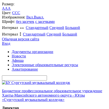
Размер:
A
A
A
Цвет:
C
C
C
Изображения:
Вкл.
Выкл.
Шрифт:
без засечек
с засечками
↔
Интервал
Стандартный
Средний
Большой
↕
Интервал
Стандартный
Средний
Большой
Обычная версия сайта
Вход
Документы организации
Новости
Афиша
Электронные образовательные ресурсы
Анкетирование
Бюджетное профессиональное образовательное учреждение
Ханты-Мансийского автономного округа - Югры
«Сургутский музыкальный колледж»
Директор