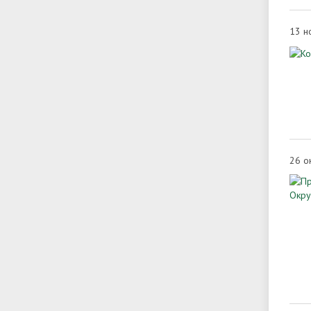
13 н
26 о