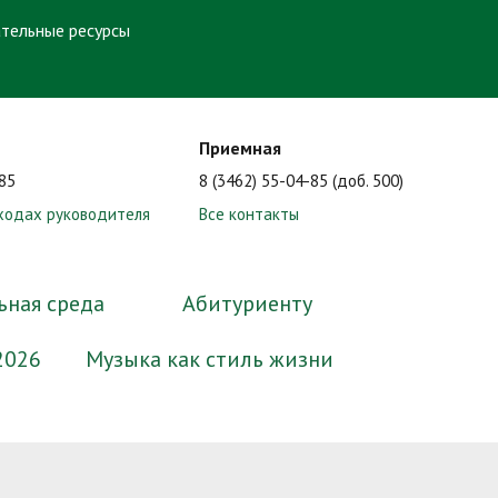
тельные ресурсы
Приемная
-85
8 (3462) 55-04-85 (доб. 500)
ходах руководителя
Все контакты
ьная среда
Абитуриенту
2026
Музыка как стиль жизни
ные
миссии
Образование
Электронный методический
Нормативные документы
Сотрудники
Формы документов, связанных с