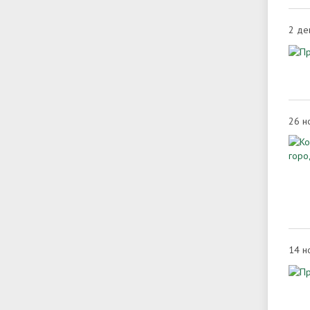
2 де
26 н
14 н