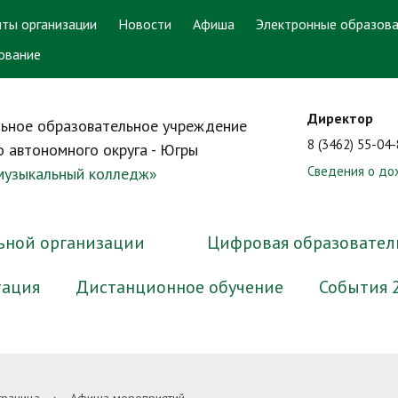
ты организации
Новости
Афиша
Электронные образова
ование
Директор
ьное образовательное учреждение
8 (3462) 55-04
 автономного округа - Югры
Сведения о до
 музыкальный колледж»
ьной организации
Цифровая образовател
тация
Дистанционное обучение
События 
ра и органы управления
онный кабинет
ответ. Задать вопрос
аватели-ветераны
ррупционная экспертиза
Документы
Электронные образователь
График работы приёмной ко
Преподаватели-выпускники
Методические материалы