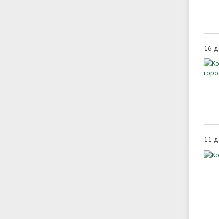
16 д
11 д