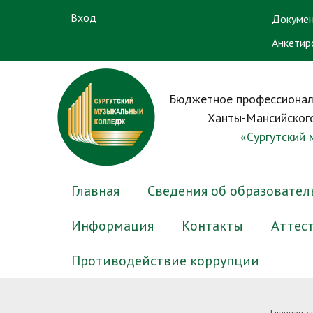
Вход
Докумен
Анкетир
Бюджетное профессионал
Ханты-Мансийского
«Сургутский
Главная
Сведения об образовател
Информация
Контакты
Аттес
Противодействие коррупции
Основные сведения
Электронный журнал успеваемости
Новости приемной комиссии
Преподаватели
Нормативные правовые и иные
Структу
Электр
Вопрос-
Препод
Антико