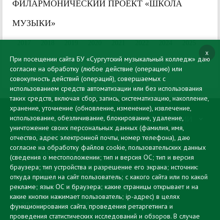
ФИЛАРМОНИЧЕСКИЙ ПРОЕКТ «ШКОЛА
МУЗЫКИ»
2017
2018
2019
2020
2021
2022
2024
2025
x
При посещении сайта БУ «Сургутский музыкальный колледж» даю
согласие на обработку (любое действие (операцию) или
совокупность действий (операций), совершаемых с
использованием средств автоматизации или без использования
таких средств, включая сбор, запись, систематизацию, накопление,
хранение, уточнение (обновление, изменение), извлечение,
использование, обезличивание, блокирование, удаление,
СВЕДЕНИЯ ОБ ОБРАЗОВАТЕЛЬНОЙ ОРГАНИЗАЦИИ
уничтожение своих персональных данных (фамилия, имя,
ЦИФРОВАЯ ОБРАЗОВАТЕЛЬНАЯ СРЕДА
отчество, адрес электронной почты, номер телефона), даю
согласие на обработку файлов cookie, пользовательских данных
АБИТУРИЕНТУ
(сведения о местоположении; тип и версия ОС; тип и версия
браузера; тип устройства и разрешение его экрана; источник:
МУЗЫКА КАК СТИЛЬ ЖИЗНИ
откуда пришел на сайт пользователь; с какого сайта или по какой
рекламе; язык ОС и браузера; какие страницы открывает и на
ПРОТИВОДЕЙСТВИЕ КОРРУПЦИИ
какие кнопки нажимает пользователь; ip-адрес) в целях
© 2026 БУ "Сургутский музыкальный колледж"
функционирования сайта, проведения ретаргетинга и
проведения статистических исследований и обзоров. В случае