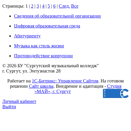
Страницы:
1
|
2
|
3
|
4
|
5
|
6
|
След.
Все
Сведения об образовательной организации
Цифровая образовательная среда
Абитуриенту
Музыка как стиль жизни
Противодействие коррупции
© 2026 БУ "Сургутский музыкальный колледж"
г. Сургут, ул. Энтузиастов 28
Работает на
1С-Битрикс: Управление Сайтом
. На готовом
решении
Сайт школы
. Внедрение и адаптация -
Студия
«МАЙ», г. Сургут
Личный кабинет
Выйти