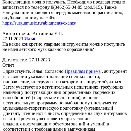
Консультации можно получить. Необходимо предварительно
записаться по телефону 8(3462)55-04-85 (доб.515). Также
консультации проводятся перед экзаменами по расписанию,
опубликованному на сайте
https://surgutmusic.ru/abiturients/exams/
Автор ответа: Антипина Е.П.
27.11.2023
Илья
На какие конкретно ударные инструменты можно поступить
не имея детского музыкального образования?
Дата ответа: 27.11.2023
Ответ:
Здравствуйте, Илья! Согласно
Правилам приема
, абитуриент
в заявлении указывает название специальности,
направление, инструмент на котором планирует обучаться.
Затем участвует во вступительных испытаниях, требующих
наличия у поступающих лиц определенных творческих
способностей (творческие испытания), исполняя
вступительную программу по выбранному инструменту,
музыкально-теоретическую подготовку (музыкальный
диктант, чтение нот с листа, определение на слух интервалов
и т.д.). Прием осуществляется при условии
владения поступающим объемом знаний и умений в
соответствии с требованиями к выпускникам