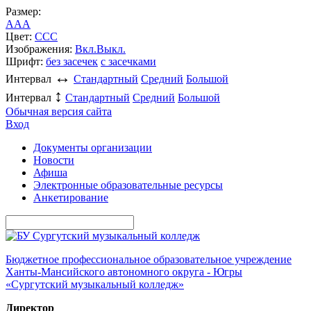
Размер:
A
A
A
Цвет:
C
C
C
Изображения:
Вкл.
Выкл.
Шрифт:
без засечек
с засечками
↔
Интервал
Стандартный
Средний
Большой
↕
Интервал
Стандартный
Средний
Большой
Обычная версия сайта
Вход
Документы организации
Новости
Афиша
Электронные образовательные ресурсы
Анкетирование
Бюджетное профессиональное образовательное учреждение
Ханты-Мансийского автономного округа - Югры
«Сургутский музыкальный колледж»
Директор