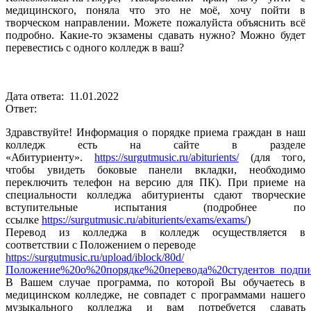
медицинского, поняла что это не моё, хочу пойти в
творческом направлении. Можете пожалуйста объяснить всё
подробно. Какие-то экзамены сдавать нужно? Можно будет
перевестись с одного колледж в ваш?
Дата ответа: 11.01.2022
Ответ:
Здравствуйте! Информация о порядке приема граждан в наш
колледж есть на сайте в разделе
«Абитуриенту».
https://surgutmusic.ru/abiturients/
(для того,
чтобы увидеть боковые панели вкладки, необходимо
переключить телефон на версию для ПК). При приеме на
специальности колледжа абитуриенты сдают творческие
вступительные испытания (подробнее по
ссылке
https://surgutmusic.ru/abiturients/exams/exams/
)
Перевод из колледжа в колледж осуществляется в
соответствии с Положением о переводе
https://surgutmusic.ru/upload/iblock/80d/
Положение%20о%20порядке%20перевода%20студентов_подпис
В Вашем случае программа, по которой Вы обучаетесь в
медицинском колледже, не совпадет с программами нашего
музыкального колледжа и вам потребуется сдавать