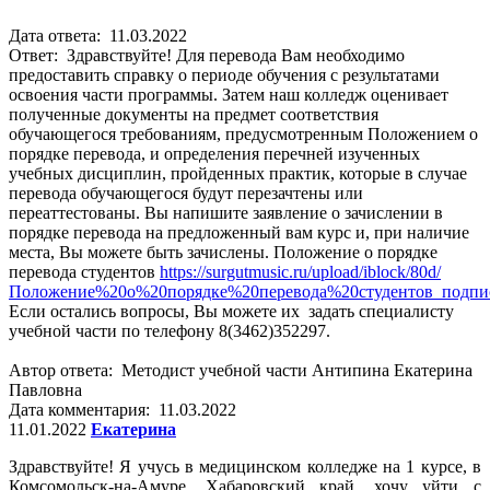
Дата ответа: 11.03.2022
Ответ: Здравствуйте! Для перевода Вам необходимо
предоставить справку о периоде обучения с результатами
освоения части программы. Затем наш колледж оценивает
полученные документы на предмет соответствия
обучающегося требованиям, предусмотренным Положением о
порядке перевода, и определения перечней изученных
учебных дисциплин, пройденных практик, которые в случае
перевода обучающегося будут перезачтены или
переаттестованы. Вы напишите заявление о зачислении в
порядке перевода на предложенный вам курс и, при наличие
места, Вы можете быть зачислены. Положение о порядке
перевода студентов
https://surgutmusic.ru/upload/iblock/80d/
Положение%20о%20порядке%20перевода%20студентов_подпис
Если остались вопросы, Вы можете их задать специалисту
учебной части по телефону 8(3462)352297.
Автор ответа: Методист учебной части Антипина Екатерина
Павловна
Дата комментария: 11.03.2022
11.01.2022
Екатерина
Здравствуйте! Я учусь в медицинском колледже на 1 курсе, в
Комсомольск-на-Амуре, Хабаровский край, хочу уйти с