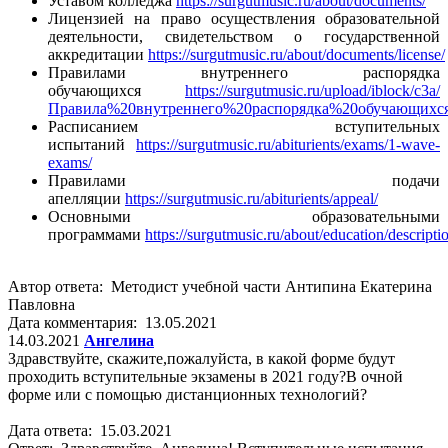
Уставом колледжа
https://surgutmusic.ru/about/documents/
Лицензией на право осуществления образовательной
деятельности, свидетельством о государственной
аккредитации
https://surgutmusic.ru/about/documents/license/
Правилами внутреннего распорядка
обучающихся
https://surgutmusic.ru/upload/iblock/c3a/
Правила%20внутреннего%20распорядка%20обучающихся
Расписанием вступительных
испытаний
https://surgutmusic.ru/abiturients/exams/1-wave-
exams/
Правилами подачи
апелляции
https://surgutmusic.ru/abiturients/appeal/
Основными образовательными
программами
https://surgutmusic.ru/about/education/descripti
Автор ответа: Методист учебной части Антипина Екатерина
Павловна
Дата комментария: 13.05.2021
14.03.2021
Ангелина
Здравствуйте, скажите,пожалуйста, в какой форме будут
проходить вступительные экзамены в 2021 году?В очной
форме или с помощью дистанционных технологий?
Дата ответа: 15.03.2021