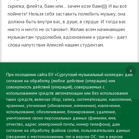
скрипка, флейта, баян или… зачем козе баян)))) И вы всё
поймете! Нельзя себя заставить полюбить музыку, она
должна быть внутри вас, в душе, в сердце. И тогда вас
никто и ничто не остановит. Желаю всем начинающим
музыкантам трудолюбия, вдохновения и удачи!» - дает
слова напутствия Алексей нашим студентам.
Bach Cello Suite No. 1 BWV 1007 Prelude performed by
x
При посещении сайта БУ «Сургутский музыкальный колледж» даю
Alexey Peresidly
согласие на обработку (любое действие (операцию) или
совокупность действий (операций), совершаемых с
использованием средств автоматизации или без использования
таких средств, включая сбор, запись, систематизацию, накопление,
хранение, уточнение (обновление, изменение), извлечение,
использование, обезличивание, блокирование, удаление,
СВЕДЕНИЯ ОБ ОБРАЗОВАТЕЛЬНОЙ ОРГАНИЗАЦИИ
уничтожение своих персональных данных (фамилия, имя,
ЦИФРОВАЯ ОБРАЗОВАТЕЛЬНАЯ СРЕДА
отчество, адрес электронной почты, номер телефона), даю
согласие на обработку файлов cookie, пользовательских данных
АБИТУРИЕНТУ
(сведения о местоположении; тип и версия ОС; тип и версия