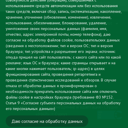
совокупность действий (операций), совершаемых с
использованием средств автоматизации или без использования
таких средств, включая сбор, запись, систематизацию, накопление,
хранение, уточнение (обновление, изменение), извлечение,
использование, обезличивание, блокирование, удаление,
СВЕДЕНИЯ ОБ ОБРАЗОВАТЕЛЬНОЙ ОРГАНИЗАЦИИ
уничтожение своих персональных данных (фамилия, имя,
ЦИФРОВАЯ ОБРАЗОВАТЕЛЬНАЯ СРЕДА
отчество, адрес электронной почты, номер телефона), даю
согласие на обработку файлов cookie, пользовательских данных
АБИТУРИЕНТУ
(сведения о местоположении; тип и версия ОС; тип и версия
браузера; тип устройства и разрешение его экрана; источник:
МУЗЫКА КАК СТИЛЬ ЖИЗНИ
откуда пришел на сайт пользователь; с какого сайта или по какой
рекламе; язык ОС и браузера; какие страницы открывает и на
ПРОТИВОДЕЙСТВИЕ КОРРУПЦИИ
какие кнопки нажимает пользователь; ip-адрес) в целях
© 2026 БУ "Сургутский музыкальный колледж"
функционирования сайта, проведения ретаргетинга и
проведения статистических исследований и обзоров. В случае
отказа от обработки данных я проинформирован о
г. Сургут, ул. Энтузиастов 28
необходимости прекратить использование сайта или отключить
файлы cookie в настройках браузера
(требование ФЗ №152.
Работает на
1С-Битрикс: Управление Сайтом
. На готовом
Статья 9 «Согласие субъекта персональных данных на обработку
решении
Сайт школы
. Внедрение и адаптация -
Студия
его персональных данных»)
«МАЙ», г. Сургут
Даю согласие на обработку данных