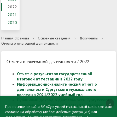
2022
2021
2020
Главная страница
›
Основные сведения
›
Документы
›
Отчеты о ежегодной деятельности
Отчеты о ежегодной деятельности / 2022
Отчет о результатах государственной
итоговой аттестации в 2022 году
Информационно-аналитический отчет о
деятельности Сургутского музыкального
колледжа 2021/2022 учебный год
Публичный доклад о деятельности Сургутского
x
музыкального колледжа 2021/2022 учебный
При посещении сайта БУ «Сургутский музыкальный колледж» даю
год
согласие на обработку (любое действие (операцию) или