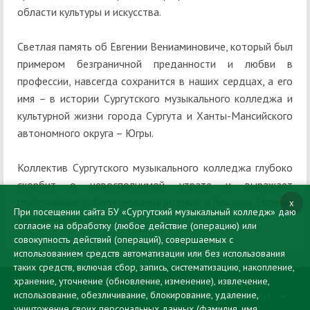
области культуры и искусства.
Светлая память об Евгении Вениаминовиче, который был
примером безграничной преданности и любви в
профессии, навсегда сохранится в наших сердцах, а его
имя – в истории Сургутского музыкального колледжа и
культурной жизни города Сургута и Ханты-Мансийского
автономного округа – Югры.
Коллектив Сургутского музыкального колледжа глубоко
скорбит о невосполнимой утрате и выражает
глубочайшие соболезнования родным и близким Евгения
x
При посещении сайта БУ «Сургутский музыкальный колледж» даю
Вениаминовича.
согласие на обработку (любое действие (операцию) или
совокупность действий (операций), совершаемых с
использованием средств автоматизации или без использования
таких средств, включая сбор, запись, систематизацию, накопление,
хранение, уточнение (обновление, изменение), извлечение,
использование, обезличивание, блокирование, удаление,
СВЕДЕНИЯ ОБ ОБРАЗОВАТЕЛЬНОЙ ОРГАНИЗАЦИИ
уничтожение своих персональных данных (фамилия, имя,