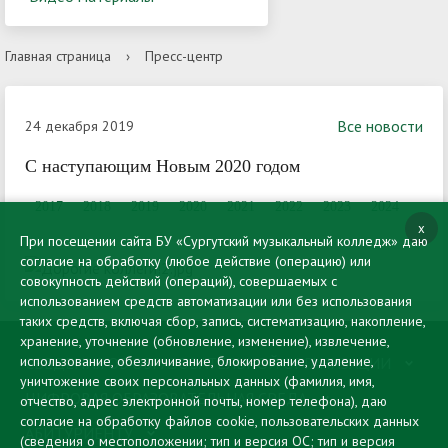
Главная страница
›
Пресс-центр
Все новости
24 декабря 2019
С наступающим Новым 2020 годом
2017
2018
2019
2020
2021
2022
2023
2024
x
При посещении сайта БУ «Сургутский музыкальный колледж» даю
согласие на обработку (любое действие (операцию) или
совокупность действий (операций), совершаемых с
использованием средств автоматизации или без использования
таких средств, включая сбор, запись, систематизацию, накопление,
хранение, уточнение (обновление, изменение), извлечение,
использование, обезличивание, блокирование, удаление,
СВЕДЕНИЯ ОБ ОБРАЗОВАТЕЛЬНОЙ ОРГАНИЗАЦИИ
уничтожение своих персональных данных (фамилия, имя,
ЦИФРОВАЯ ОБРАЗОВАТЕЛЬНАЯ СРЕДА
отчество, адрес электронной почты, номер телефона), даю
согласие на обработку файлов cookie, пользовательских данных
АБИТУРИЕНТУ
(сведения о местоположении; тип и версия ОС; тип и версия