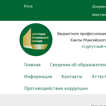
Вход
Докумен
Анкетир
Бюджетное профессионал
Ханты-Мансийского
«Сургутский
Главная
Сведения об образовател
Информация
Контакты
Аттес
Противодействие коррупции
Основные сведения
Электронный журнал успеваемости
Новости приемной комиссии
Преподаватели
Нормативные правовые и иные
Структу
Электр
Вопрос-
Препод
Антико