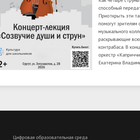
Как четыре струны
способный передат
Приоткрыть эти та
помогут зрителям 
музыкального колл
раскрывающие всю 
контрабаса. В кон
оркестр «Капричч
Екатерина Владим
Цифровая образовательная среда