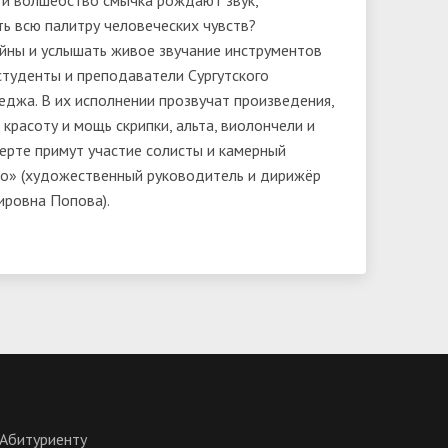
 и волшебство смычка рождают звук,
ь всю палитру человеческих чувств?
йны и услышать живое звучание инструментов
студенты и преподаватели Сургутского
еджа. В их исполнении прозвучат произведения,
красоту и мощь скрипки, альта, виолончели и
церте примут участие солисты и камерный
ио» (художественный руководитель и дирижёр
ировна Попова).
Абитуриенту