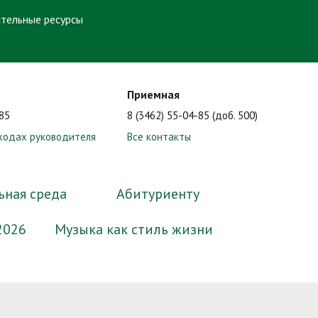
тельные ресурсы
Приемная
-85
8 (3462) 55-04-85 (доб. 500)
ходах руководителя
Все контакты
ьная среда
Абитуриенту
2026
Музыка как стиль жизни
ные
миссии
Образование
Электронный методический
Нормативные документы
Сотрудники
Формы документов, связанных с