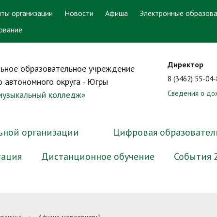
ты организации
Новости
Афиша
Электронные образова
ование
Директор
ьное образовательное учреждение
8 (3462) 55-04
 автономного округа - Югры
Сведения о до
 музыкальный колледж»
ьной организации
Цифровая образовател
тация
Дистанционное обучение
События 
ра и органы управления
онный кабинет
ответ. Задать вопрос
аватели-ветераны
ррупционная экспертиза
Документы
Электронные образователь
График работы приёмной ко
Преподаватели-выпускники
Методические материалы